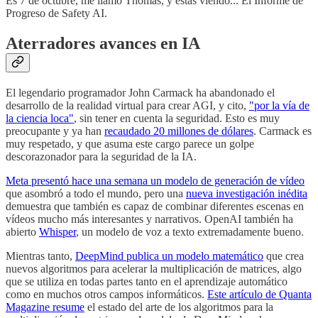
Es 7 de octubre, me llamo Thomas, y estás viendo... El Informe de
Progreso de Safety AI.
Aterradores avances en IA
El legendario programador John Carmack ha abandonado el
desarrollo de la realidad virtual para crear AGI, y cito,
"por la vía de
la ciencia loca"
, sin tener en cuenta la seguridad. Esto es muy
preocupante y ya han
recaudado 20 millones de dólares
. Carmack es
muy respetado, y que asuma este cargo parece un golpe
descorazonador para la seguridad de la IA.
Meta presentó hace una semana un modelo de generación de vídeo
que asombró a todo el mundo, pero una
nueva investigación inédita
demuestra que también es capaz de combinar diferentes escenas en
vídeos mucho más interesantes y narrativos. OpenAI también ha
abierto
Whisper
, un modelo de voz a texto extremadamente bueno.
Mientras tanto,
DeepMind publica un modelo matemático
que crea
nuevos algoritmos para acelerar la multiplicación de matrices, algo
que se utiliza en todas partes tanto en el aprendizaje automático
como en muchos otros campos informáticos.
Este artículo de Quanta
Magazine resume
el estado del arte de los algoritmos para la