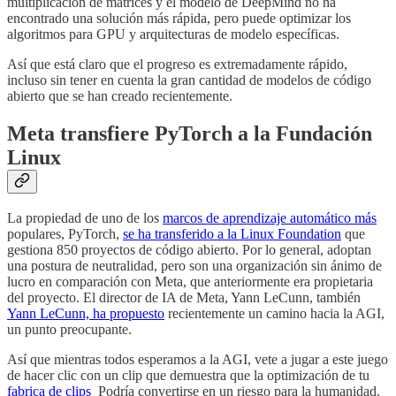
multiplicación de matrices y el modelo de DeepMind no ha
encontrado una solución más rápida, pero puede optimizar los
algoritmos para GPU y arquitecturas de modelo específicas.
Así que está claro que el progreso es extremadamente rápido,
incluso sin tener en cuenta la gran cantidad de modelos de código
abierto que se han creado recientemente.
Meta transfiere PyTorch a la Fundación
Linux
La propiedad de uno de los
marcos de aprendizaje automático más
populares, PyTorch,
se ha transferido a la Linux Foundation
que
gestiona 850 proyectos de código abierto. Por lo general, adoptan
una postura de neutralidad, pero son una organización sin ánimo de
lucro en comparación con Meta, que anteriormente era propietaria
del proyecto. El director de IA de Meta, Yann LeCunn, también
Yann LeCunn, ha propuesto
recientemente un camino hacia la AGI,
un punto preocupante.
Así que mientras todos esperamos a la AGI, vete a jugar a este juego
de hacer clic con un clip que demuestra que la optimización de tu
fabrica de clips
Podría convertirse en un riesgo para la humanidad.